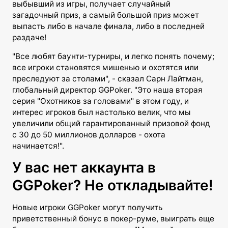
выбывший из игры, получает случайный
загадочный приз, а самый большой приз может
выпасть либо в начале финала, либо в последней
раздаче!
"Все любят баунти-турниры, и легко понять почему;
все игроки становятся мишенью и охотятся или
преследуют за столами", - сказал Сарн Лайтман,
глобальный директор GGPoker. "Это наша вторая
серия "Охотников за головами" в этом году, и
интерес игроков был настолько велик, что мы
увеличили общий гарантированный призовой фонд
с 30 до 50 миллионов долларов - охота
начинается!".
У вас нет аккаунта в
GGPoker? Не откладывайте!
Новые игроки GGPoker могут получить
приветственный бонус в покер-руме, выиграть еще