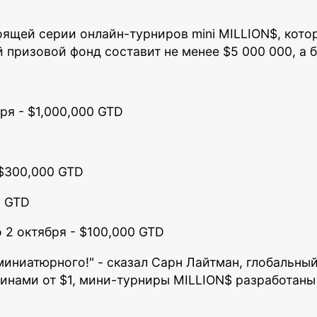
щей серии онлайн-турниров mini MILLION$, котора
 призовой фонд составит не менее $5 000 000, а б
бря - $1,000,000 GTD
- $300,000 GTD
0 GTD
о 2 октября - $100,000 GTD
 миниатюрного!" - сказал Сарн Лайтман, глобальны
инами от $1, мини-турниры MILLION$ разработаны