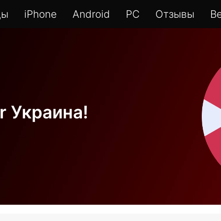
ды
iPhone
Android
PC
Отзывы
В
r Украина!