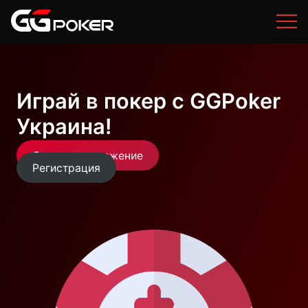
Зеркало
Играй в покер с GGPoker
Украина!
Скачать приложение
Регистрация