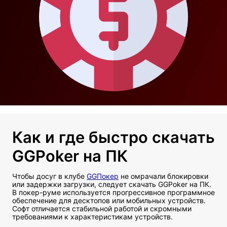
Как и где быстро скачать
GGPoker на ПК
Чтобы досуг в клубе
GGПокер
не омрачали блокировки
или задержки загрузки, следует скачать GGPoker на ПК.
В покер-руме используется прогрессивное программное
обеспечение для десктопов или мобильных устройств.
Софт отличается стабильной работой и скромными
требованиями к характеристикам устройств.