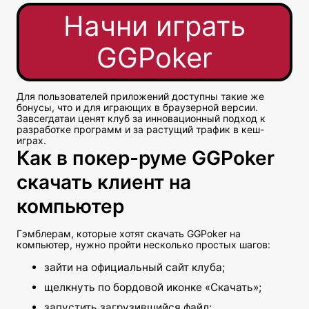
Начни играть
GGPoker
Для пользователей приложений доступны такие же
бонусы, что и для играющих в браузерной версии.
Завсегдатаи ценят клуб за инновационный подход к
разработке программ и за растущий трафик в кеш-
играх.
Как в покер-руме GGPoker
скачать клиент на
компьютер
Гэмблерам, которые хотят скачать GGPoker на
компьютер, нужно пройти несколько простых шагов:
зайти на официальный сайт клуба;
щелкнуть по бордовой иконке «Скачать»;
запустить загрузившийся файл;